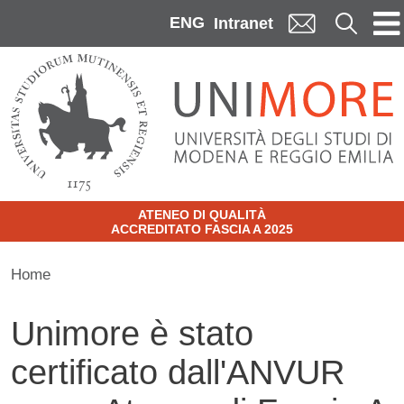
Skip to main content
ENG
Cerca
Intranet
ATENEO DI QUALITÀ
ACCREDITATO FASCIA A 2025
Home
Unimore è stato
certificato dall'ANVUR