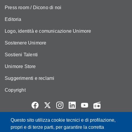
Press room / Dicono di noi
Editoria
Logo, identità e comunicazione Unimore
Sostenere Unimore
Sostieni Talenti
Unimore Store
Suggerimenti e reclami
Copyright
Questo sito utilizza cookie tecnici e di profilazione,
Partita IVA: 00427620364
propri e di terze parti, per garantire la corretta
e-mail: urp@unimore.it