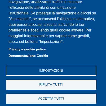
navigazione, analizzare il traffico e misurare
PEC: primo contatto: urp@pec.unimore.it
l'efficacia delle attività di comunicazione
Indirizzo ReGIndE per notifica Atti Processuali:
istituzionale. Se prosegui la navigazione o clicchi su
direzionelegale@pec.unimore.it
"Accetta tutti", ne acconsenti l'utilizzo; in alternativa,
Sede di Modena
: Via Università 4, 41121 Modena, Tel. 059
puoi personalizzare la scelta, salvando le tue
2056511 - Fax 059 245156
preferenze e scegliendo quali cookie attivare. Per
maggiori informazioni e per sapere come gestirli,
Sede di Reggio Emilia
: Viale A. Allegri 9, 42121 Reggio
clicca sul bottone "Impostazioni".
Emilia, Tel. 0522 523041 - Fax 0522 523045
Privacy e cookie policy
Documentazione Cookie
IMPOSTAZIONI
RIFIUTA TUTTI
ACCETTA TUTTI