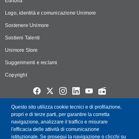
Editoria
Logo, identità e comunicazione Unimore
Sostenere Unimore
Sostieni Talenti
Unimore Store
Suggerimenti e reclami
Copyright
Questo sito utilizza cookie tecnici e di profilazione,
Partita IVA: 00427620364
propri e di terze parti, per garantire la corretta
e-mail: urp@unimore.it
navigazione, analizzare il traffico e misurare
PEC: primo contatto: urp@pec.unimore.it
l'efficacia delle attività di comunicazione
Indirizzo ReGIndE per notifica Atti Processuali:
istituzionale. Se prosegui la navigazione o clicchi su
direzionelegale@pec.unimore.it