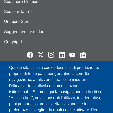
Sostenere Unimore
Sostieni Talenti
Unimore Store
Suggerimenti e reclami
Copyright
Questo sito utilizza cookie tecnici e di profilazione,
Partita IVA: 00427620364
propri e di terze parti, per garantire la corretta
e-mail: urp@unimore.it
navigazione, analizzare il traffico e misurare
PEC: primo contatto: urp@pec.unimore.it
l'efficacia delle attività di comunicazione
Indirizzo ReGIndE per notifica Atti Processuali:
istituzionale. Se prosegui la navigazione o clicchi su
direzionelegale@pec.unimore.it
"Accetta tutti", ne acconsenti l'utilizzo; in alternativa,
Sede di Modena
: Via Università 4, 41121 Modena, Tel. 059
puoi personalizzare la scelta, salvando le tue
2056511 - Fax 059 245156
preferenze e scegliendo quali cookie attivare. Per