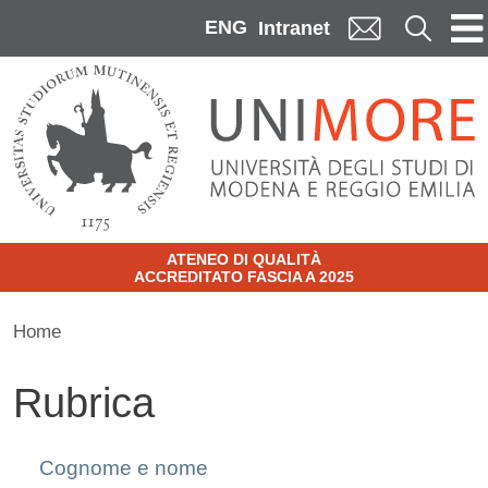
Skip to main content
ENG
Cerca
Intranet
ATENEO DI QUALITÀ
ACCREDITATO FASCIA A 2025
Home
Rubrica
Cognome e nome