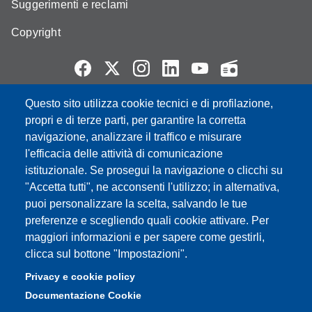
Suggerimenti e reclami
Copyright
Questo sito utilizza cookie tecnici e di profilazione,
Partita IVA: 00427620364
propri e di terze parti, per garantire la corretta
e-mail: urp@unimore.it
navigazione, analizzare il traffico e misurare
PEC: primo contatto: urp@pec.unimore.it
l'efficacia delle attività di comunicazione
Indirizzo ReGIndE per notifica Atti Processuali:
istituzionale. Se prosegui la navigazione o clicchi su
direzionelegale@pec.unimore.it
"Accetta tutti", ne acconsenti l'utilizzo; in alternativa,
Sede di Modena
: Via Università 4, 41121 Modena, Tel. 059
puoi personalizzare la scelta, salvando le tue
2056511 - Fax 059 245156
preferenze e scegliendo quali cookie attivare. Per
maggiori informazioni e per sapere come gestirli,
Sede di Reggio Emilia
: Viale A. Allegri 9, 42121 Reggio
clicca sul bottone "Impostazioni".
Emilia, Tel. 0522 523041 - Fax 0522 523045
Privacy e cookie policy
Documentazione Cookie