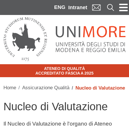
Skip to main content
ENG
Cerca
Intranet
ATENEO DI QUALITÀ
ACCREDITATO FASCIA A 2025
Home
Assicurazione Qualità
Nucleo di Valutazione
Nucleo di Valutazione
Contenuto
Il Nucleo di Valutazione è l'organo di Ateneo