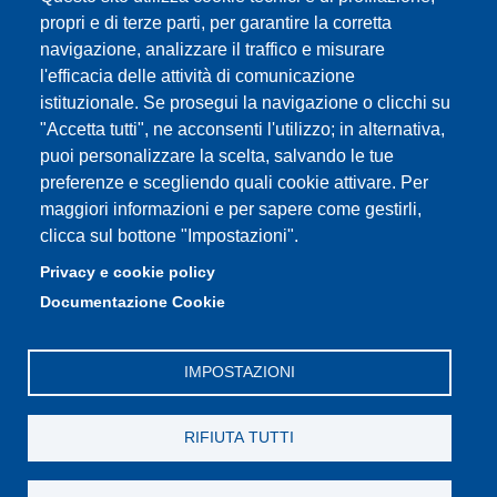
Partita IVA: 00427620364
propri e di terze parti, per garantire la corretta
e-mail: urp@unimore.it
navigazione, analizzare il traffico e misurare
PEC: primo contatto: urp@pec.unimore.it
l'efficacia delle attività di comunicazione
Indirizzo ReGIndE per notifica Atti Processuali:
istituzionale. Se prosegui la navigazione o clicchi su
direzionelegale@pec.unimore.it
"Accetta tutti", ne acconsenti l'utilizzo; in alternativa,
Sede di Modena
: Via Università 4, 41121 Modena, Tel. 059
puoi personalizzare la scelta, salvando le tue
2056511 - Fax 059 245156
preferenze e scegliendo quali cookie attivare. Per
maggiori informazioni e per sapere come gestirli,
Sede di Reggio Emilia
: Viale A. Allegri 9, 42121 Reggio
clicca sul bottone "Impostazioni".
Emilia, Tel. 0522 523041 - Fax 0522 523045
Privacy e cookie policy
Documentazione Cookie
IMPOSTAZIONI
RIFIUTA TUTTI