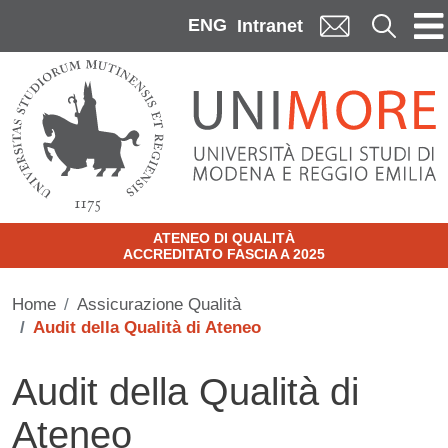
Skip to main content
ENG
Cerca
Intranet
ATENEO DI QUALITÀ
ACCREDITATO FASCIA A 2025
Home
Assicurazione Qualità
Audit della Qualità di Ateneo
Audit della Qualità di
Ateneo