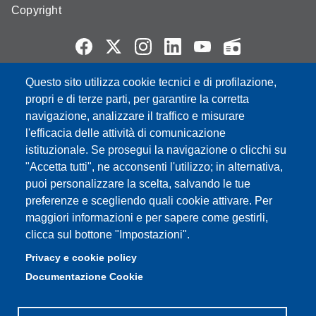
Copyright
Questo sito utilizza cookie tecnici e di profilazione,
Partita IVA: 00427620364
propri e di terze parti, per garantire la corretta
e-mail: urp@unimore.it
navigazione, analizzare il traffico e misurare
PEC: primo contatto: urp@pec.unimore.it
l'efficacia delle attività di comunicazione
Indirizzo ReGIndE per notifica Atti Processuali:
istituzionale. Se prosegui la navigazione o clicchi su
direzionelegale@pec.unimore.it
"Accetta tutti", ne acconsenti l'utilizzo; in alternativa,
Sede di Modena
: Via Università 4, 41121 Modena, Tel. 059
puoi personalizzare la scelta, salvando le tue
2056511 - Fax 059 245156
preferenze e scegliendo quali cookie attivare. Per
maggiori informazioni e per sapere come gestirli,
Sede di Reggio Emilia
: Viale A. Allegri 9, 42121 Reggio
clicca sul bottone "Impostazioni".
Emilia, Tel. 0522 523041 - Fax 0522 523045
Privacy e cookie policy
Documentazione Cookie