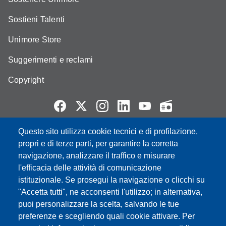
Sostieni Talenti
Unimore Store
Suggerimenti e reclami
Copyright
Questo sito utilizza cookie tecnici e di profilazione,
Partita IVA: 00427620364
propri e di terze parti, per garantire la corretta
e-mail: urp@unimore.it
navigazione, analizzare il traffico e misurare
PEC: primo contatto: urp@pec.unimore.it
l'efficacia delle attività di comunicazione
Indirizzo ReGIndE per notifica Atti Processuali:
istituzionale. Se prosegui la navigazione o clicchi su
direzionelegale@pec.unimore.it
"Accetta tutti", ne acconsenti l'utilizzo; in alternativa,
Sede di Modena
: Via Università 4, 41121 Modena, Tel. 059
puoi personalizzare la scelta, salvando le tue
2056511 - Fax 059 245156
preferenze e scegliendo quali cookie attivare. Per