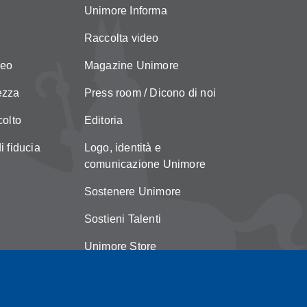
Unimore Informa
Raccolta video
neo
Magazine Unimore
ezza
Press room / Dicono di noi
colto
Editoria
i fiducia
Logo, identità e
comunicazione Unimore
Sostenere Unimore
Sostieni Talenti
Unimore Store
Suggerimenti e reclami
Copyright