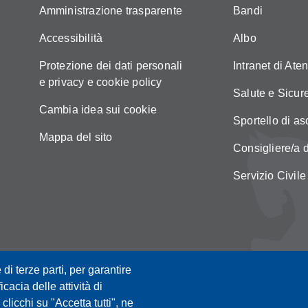
Amministrazione trasparente
Bandi
Accessibilità
Albo
Protezione dei dati personali
Intranet di Ate
e privacy e cookie policy
Salute e Sicur
Cambia idea sui cookie
Sportello di as
Mappa del sito
Consigliere/a d
Servizio Civile
 di terze parti, per garantire
icacia delle attività di
licchi su "Accetta tutti", ne