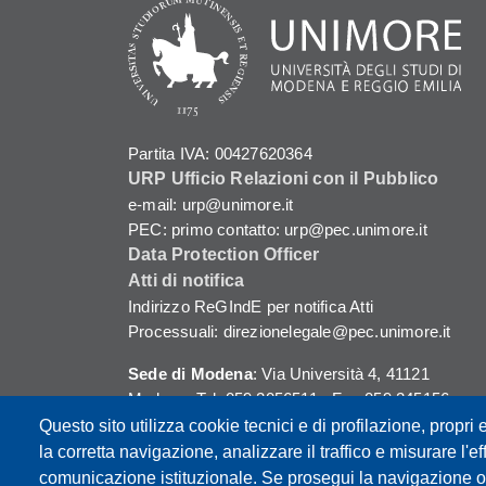
Partita IVA: 00427620364
URP Ufficio Relazioni con il Pubblico
e-mail: urp@unimore.it
PEC: primo contatto: urp@pec.unimore.it
Data Protection Officer
Atti di notifica
Indirizzo ReGIndE per notifica Atti
Processuali: direzionelegale@pec.unimore.it
Sede di Modena
: Via Università 4, 41121
Modena, Tel. 059 2056511 - Fax 059 245156
Questo sito utilizza cookie tecnici e di profilazione, propri e
Sede di Reggio Emilia
: Viale A. Allegri 9,
la corretta navigazione, analizzare il traffico e misurare l'eff
42121 Reggio Emilia, Tel. 0522 523041 - Fax
comunicazione istituzionale. Se prosegui la navigazione o c