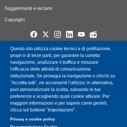
Suggerimenti e reclami
Copyright
Questo sito utilizza cookie tecnici e di profilazione,
Partita IVA: 00427620364
propri e di terze parti, per garantire la corretta
e-mail: urp@unimore.it
navigazione, analizzare il traffico e misurare
PEC: primo contatto: urp@pec.unimore.it
l'efficacia delle attività di comunicazione
Indirizzo ReGIndE per notifica Atti Processuali:
istituzionale. Se prosegui la navigazione o clicchi su
direzionelegale@pec.unimore.it
"Accetta tutti", ne acconsenti l'utilizzo; in alternativa,
Sede di Modena
: Via Università 4, 41121 Modena, Tel. 059
puoi personalizzare la scelta, salvando le tue
2056511 - Fax 059 245156
preferenze e scegliendo quali cookie attivare. Per
maggiori informazioni e per sapere come gestirli,
Sede di Reggio Emilia
: Viale A. Allegri 9, 42121 Reggio
clicca sul bottone "Impostazioni".
Emilia, Tel. 0522 523041 - Fax 0522 523045
Privacy e cookie policy
Documentazione Cookie