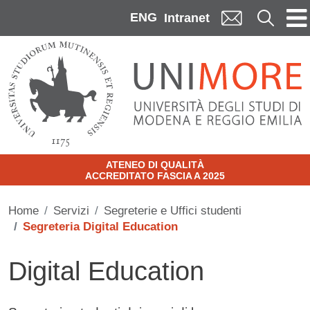
Skip to main content
ENG
Cerca
Intranet
ATENEO DI QUALITÀ
ACCREDITATO FASCIA A 2025
Home
Servizi
Segreterie e Uffici studenti
Segreteria Digital Education
Digital Education