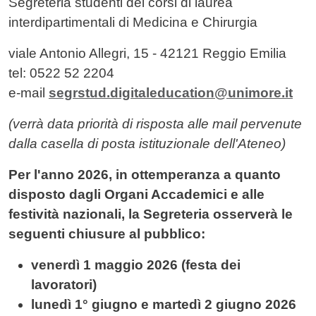
Contenuto
Segreteria studenti dei corsi di laurea
interdipartimentali di Medicina e Chirurgia
viale Antonio Allegri, 15 - 42121 Reggio Emilia
tel: 0522 52 2204
e-mail
segrstud.digitaleducation@unimore.it
(verrà data priorità di risposta alle
mail
pervenute
dalla casella di posta istituzionale dell'Ateneo)
Per l'anno 2026, in ottemperanza a quanto
disposto dagli Organi Accademici e alle
festività nazionali, la Segreteria osserverà le
seguenti chiusure al pubblico:
venerdì 1 maggio 2026 (festa dei
lavoratori)
lunedì 1° giugno e martedì 2 giugno 2026