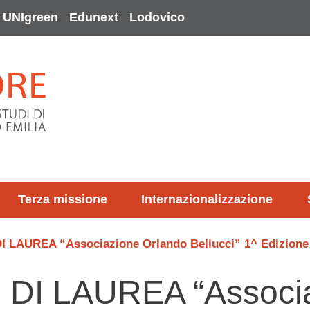
UNIgreen
Edunext
Lodovico
Terza missione
Internazionalizzazione
LAUREA “Associazione Orlando Bellucci” 1^ Edizione
I LAUREA “Associa